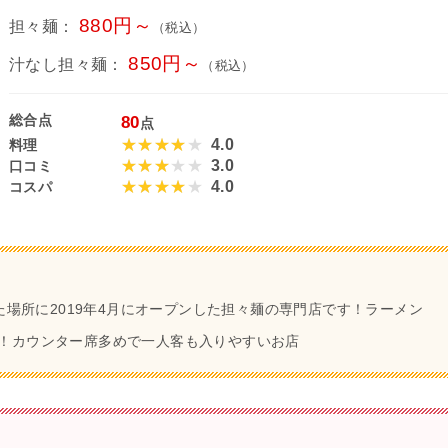
880円～
担々麺：
（税込）
850円～
汁なし担々麺：
（税込）
総合点
80
点
4.0
料理
3.0
口コミ
4.0
コスパ
た場所に2019年4月にオープンした担々麺の専門店です！ラーメン
！カウンター席多めで一人客も入りやすいお店