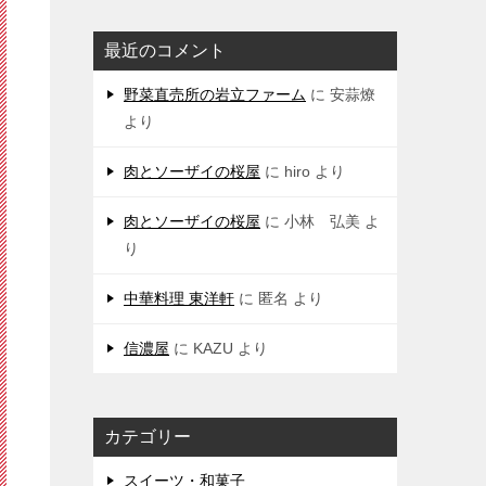
最近のコメント
野菜直売所の岩立ファーム
に
安蒜燎
より
肉とソーザイの桜屋
に
hiro
より
肉とソーザイの桜屋
に
小林 弘美
よ
り
中華料理 東洋軒
に
匿名
より
信濃屋
に
KAZU
より
カテゴリー
スイーツ・和菓子