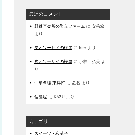
最近のコメント
野菜直売所の岩立ファーム
に
安蒜燎
より
肉とソーザイの桜屋
に
hiro
より
肉とソーザイの桜屋
に
小林 弘美
よ
り
中華料理 東洋軒
に
匿名
より
信濃屋
に
KAZU
より
カテゴリー
スイーツ・和菓子