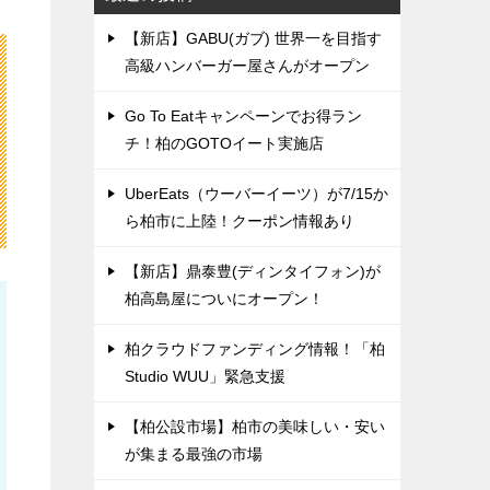
【新店】GABU(ガブ) 世界一を目指す
高級ハンバーガー屋さんがオープン
Go To Eatキャンペーンでお得ラン
チ！柏のGOTOイート実施店
UberEats（ウーバーイーツ）が7/15か
ら柏市に上陸！クーポン情報あり
【新店】鼎泰豊(ディンタイフォン)が
柏高島屋についにオープン！
柏クラウドファンディング情報！「柏
Studio WUU」緊急支援
【柏公設市場】柏市の美味しい・安い
が集まる最強の市場