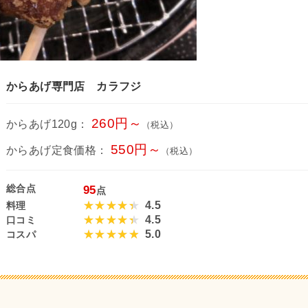
からあげ専門店 カラフジ
260円～
からあげ120g：
（税込）
550円～
からあげ定食価格：
（税込）
総合点
95
点
4.5
料理
4.5
口コミ
5.0
コスパ