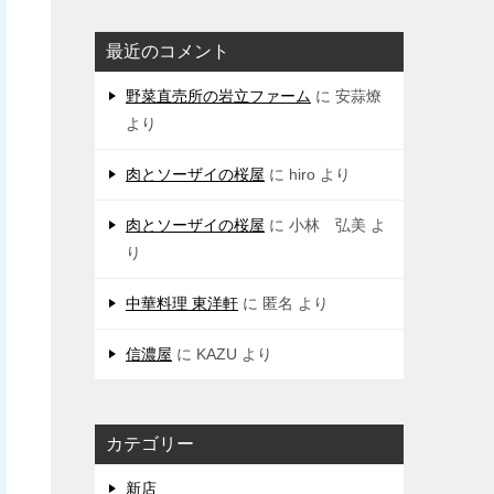
最近のコメント
野菜直売所の岩立ファーム
に
安蒜燎
より
肉とソーザイの桜屋
に
hiro
より
肉とソーザイの桜屋
に
小林 弘美
よ
り
中華料理 東洋軒
に
匿名
より
信濃屋
に
KAZU
より
カテゴリー
新店