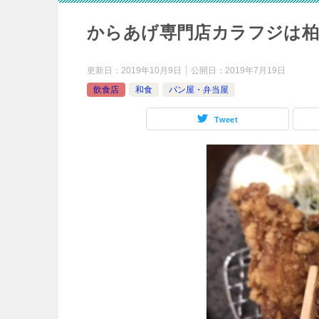
からあげ専門店カラフジは柏
更新日：
2019年10月9日
公開日：
2019年7月19日
飲食店
和食
パン屋・弁当屋
Tweet