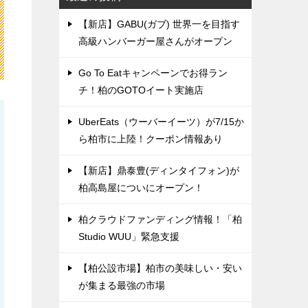
【新店】GABU(ガブ) 世界一を目指す
高級ハンバーガー屋さんがオープン
Go To Eatキャンペーンでお得ラン
チ！柏のGOTOイート実施店
UberEats（ウーバーイーツ）が7/15か
ら柏市に上陸！クーポン情報あり
【新店】鼎泰豊(ディンタイフォン)が
柏高島屋についにオープン！
柏クラウドファンディング情報！「柏
Studio WUU」緊急支援
【柏公設市場】柏市の美味しい・安い
が集まる最強の市場