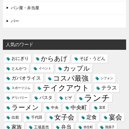
パン屋・弁当屋
バー
人気のワード
からあげ
おにぎり
そば・うどん
カップル
とんかつ
イベント
コスパ最強
ガパオライス
シフォン
テイクアウト
テラス
スポーツジム
ランチ
パスタ
ピザ
デリバリー
ラーメン
中央町
中央
冨里
女子会
宴会
定食
出前
千代田
家族
弁当
工場直売
弥生町
我孫子