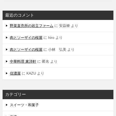
最近のコメント
野菜直売所の岩立ファーム
に
安蒜燎
より
肉とソーザイの桜屋
に
hiro
より
肉とソーザイの桜屋
に
小林 弘美
より
中華料理 東洋軒
に
匿名
より
信濃屋
に
KAZU
より
カテゴリー
スイーツ・和菓子