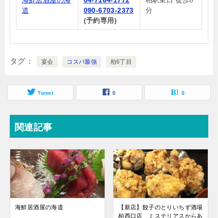
海鮮居酒屋の海
04-7164-1772
柏駅東口 徒歩8
道
090-6703-2373
分
(予約専用)
タグ
宴会
コスパ最強
柏6丁目
Tweet
0
0
関連記事
海鮮居酒屋の海道
【新店】餃子のとりいちず酒場
柏西口店 ミステリアスからあ