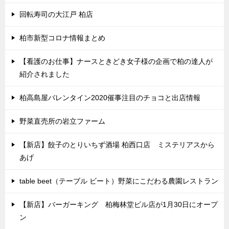
回転寿司の大江戸 柏店
柏市新型コロナ情報まとめ
【看護のお仕事】ナースときどき女子様の企画で柏の達人が
紹介されました
柏高島屋バレンタイン2020催事注目のチョコと出店情報
野菜直売所の岩立ファーム
【新店】餃子のとりいちず酒場 柏西口店 ミステリアスから
あげ
table beet（テーブル ビート）野菜にこだわる農園レストラン
【新店】バーガーキング 柏梅林堂ビル店が1月30日にオープ
ン