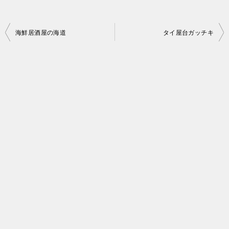
投
海鮮居酒屋の海道
タイ屋台ガッチキ
稿
ナ
ビ
ゲ
ー
シ
ョ
ン