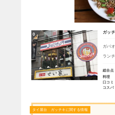
ガッ
ガパ
ラン
総合点
料理
口コミ
コスパ
タイ屋台 ガッチキに関する情報