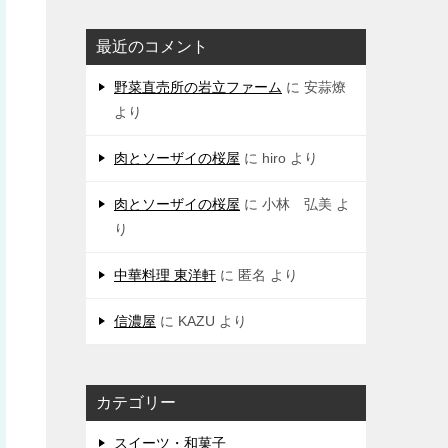
最近のコメント
野菜直売所の岩立ファーム
に
安蒜燎
より
肉とソーザイの桜屋
に
hiro
より
肉とソーザイの桜屋
に
小林 弘美
よ
り
中華料理 東洋軒
に
匿名
より
信濃屋
に
KAZU
より
カテゴリー
スイーツ・和菓子