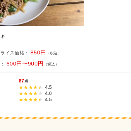
チキ
850円
オライス価格：
（税込）
600円〜900円
チ：
（税込）
87
点
4.5
4.0
4.5