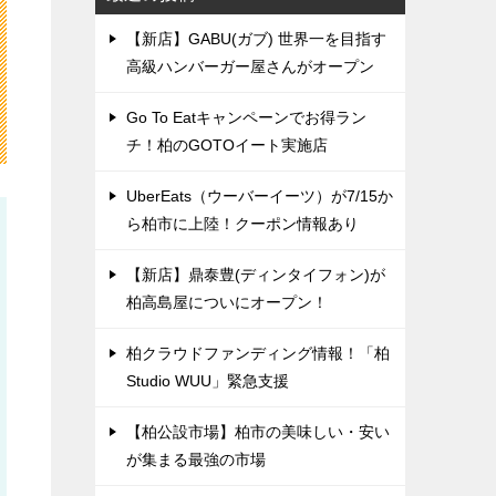
【新店】GABU(ガブ) 世界一を目指す
高級ハンバーガー屋さんがオープン
Go To Eatキャンペーンでお得ラン
チ！柏のGOTOイート実施店
UberEats（ウーバーイーツ）が7/15か
ら柏市に上陸！クーポン情報あり
【新店】鼎泰豊(ディンタイフォン)が
柏高島屋についにオープン！
柏クラウドファンディング情報！「柏
Studio WUU」緊急支援
【柏公設市場】柏市の美味しい・安い
が集まる最強の市場