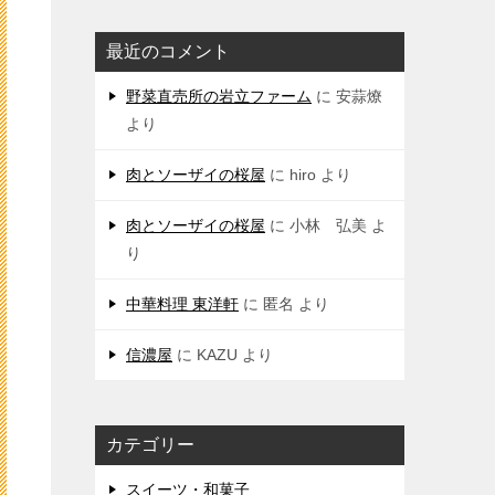
最近のコメント
野菜直売所の岩立ファーム
に
安蒜燎
より
肉とソーザイの桜屋
に
hiro
より
肉とソーザイの桜屋
に
小林 弘美
よ
り
中華料理 東洋軒
に
匿名
より
信濃屋
に
KAZU
より
カテゴリー
スイーツ・和菓子