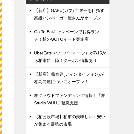
【新店】GABU(ガブ) 世界一を目指す
高級ハンバーガー屋さんがオープン
Go To Eatキャンペーンでお得ラン
チ！柏のGOTOイート実施店
UberEats（ウーバーイーツ）が7/15か
ら柏市に上陸！クーポン情報あり
【新店】鼎泰豊(ディンタイフォン)が
柏高島屋についにオープン！
柏クラウドファンディング情報！「柏
Studio WUU」緊急支援
【柏公設市場】柏市の美味しい・安い
が集まる最強の市場