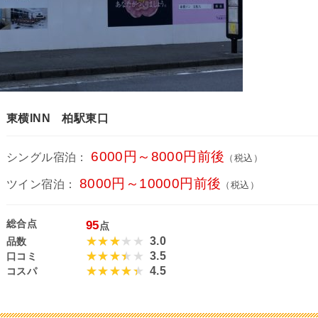
東横INN 柏駅東口
6000円～8000円前後
シングル宿泊：
（税込）
8000円～10000円前後
ツイン宿泊：
（税込）
総合点
95
点
3.0
品数
3.5
口コミ
4.5
コスパ