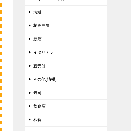
海道
柏高島屋
新店
イタリアン
直売所
その他(情報)
寿司
飲食店
和食