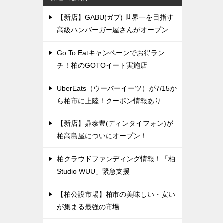
【新店】GABU(ガブ) 世界一を目指す
高級ハンバーガー屋さんがオープン
Go To Eatキャンペーンでお得ラン
チ！柏のGOTOイート実施店
UberEats（ウーバーイーツ）が7/15か
ら柏市に上陸！クーポン情報あり
【新店】鼎泰豊(ディンタイフォン)が
柏高島屋についにオープン！
柏クラウドファンディング情報！「柏
Studio WUU」緊急支援
【柏公設市場】柏市の美味しい・安い
が集まる最強の市場