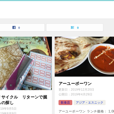
0
0
アーユーボーワン
更新日：
2019年12月20日
公開日：
2019年4月29日
リサイクル リターンで掘
もの探し
飲食店
アジア・エスニック
019年9月5日
アーユーボーワン ランチ価格： 1,0
019年8月9日