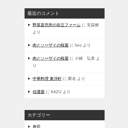
最近のコメント
野菜直売所の岩立ファーム
に
安蒜燎
より
肉とソーザイの桜屋
に
hiro
より
肉とソーザイの桜屋
に
小林 弘美
よ
り
中華料理 東洋軒
に
匿名
より
信濃屋
に
KAZU
より
カテゴリー
寿司