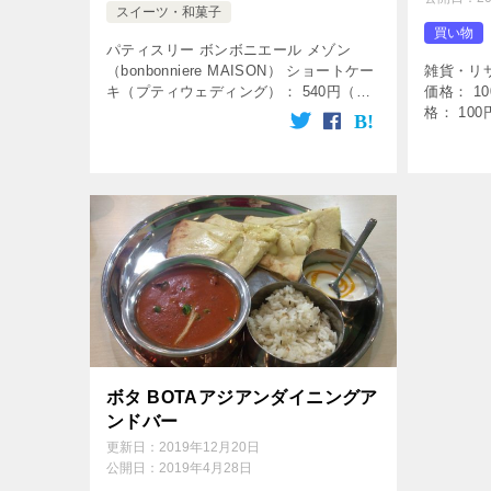
スイーツ・和菓子
買い物
パティスリー ボンボニエール メゾン
（bonbonniere MAISON） ショートケー
雑貨・リ
キ（プティウェディング）： 540円（税
価格： 1
込） ホールケーキ： 3000円前後（税
格： 10
込） 総合点 86点 料理 4.0 口コミ 4.5
3.0 口コ
[…]
クル リ
[…]
ボタ BOTAアジアンダイニングア
ンドバー
更新日：
2019年12月20日
公開日：
2019年4月28日