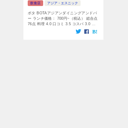
飲食店
アジア・エスニック
ボタ BOTAアジアンダイニングアンドバ
ー ランチ価格： 700円~（税込） 総合点
76点 料理 4.0 口コミ 3.5 コスパ 3.0 ボ
タ アジアンダイニングアンドバー に関
する情報 柏駅東口から10分ほどにあるネ
[…]