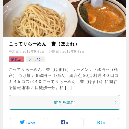
こってりらーめん 誉（ほまれ）
更新日：
2019年9月5日
公開日：
2019年9月3日
飲食店
ラーメン
こってりらーめん 誉（ほまれ） ラーメン： 750円～（税
込） つけ麺： 850円～（税込） 総合点 90点 料理 4.0 口コ
ミ 4.5 コスパ 4.0 こってりらーめん 誉（ほまれ）に関す
る情報 柏駅西口徒歩一分。柏 […]
続きを読む
Tweet
0
0