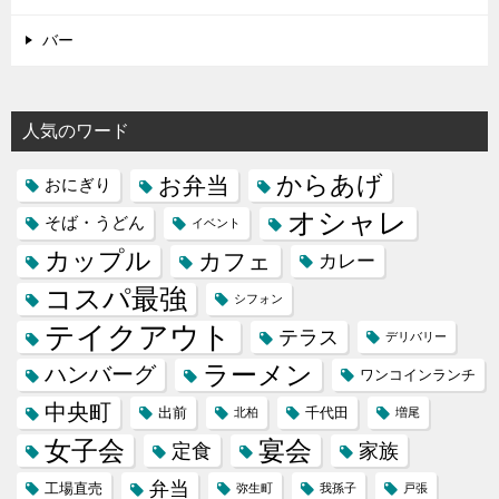
バー
人気のワード
からあげ
お弁当
おにぎり
オシャレ
そば・うどん
イベント
カップル
カフェ
カレー
コスパ最強
シフォン
テイクアウト
テラス
デリバリー
ラーメン
ハンバーグ
ワンコインランチ
中央町
出前
千代田
北柏
増尾
女子会
宴会
定食
家族
弁当
工場直売
弥生町
我孫子
戸張