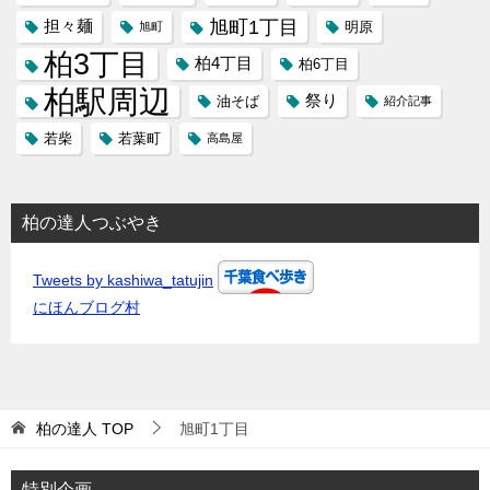
旭町1丁目
担々麺
明原
旭町
柏3丁目
柏4丁目
柏6丁目
柏駅周辺
祭り
油そば
紹介記事
若柴
若葉町
高島屋
柏の達人つぶやき
Tweets by kashiwa_tatujin
にほんブログ村
柏の達人
TOP
旭町1丁目
特別企画