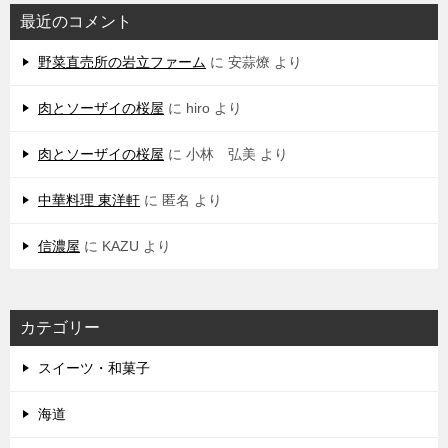
最近のコメント
野菜直売所の岩立ファーム
に
安蒜燎
より
肉とソーザイの桜屋
に
hiro
より
肉とソーザイの桜屋
に
小林 弘美
より
中華料理 東洋軒
に
匿名
より
信濃屋
に
KAZU
より
カテゴリー
スイーツ・和菓子
海道