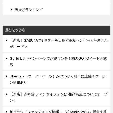
唐揚げランキング
最近の投稿
【新店】GABU(ガブ) 世界一を目指す高級ハンバーガー屋さん
がオープン
Go To Eatキャンペーンでお得ランチ！柏のGOTOイート実施
店
UberEats（ウーバーイーツ）が7/15から柏市に上陸！クーポ
ン情報あり
【新店】鼎泰豊(ディンタイフォン)が柏高島屋についにオープ
ン！
柏クラウドファンディング情報！「柏Studio WUU」緊急支援