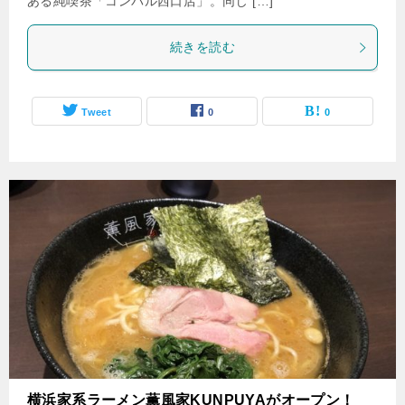
ある純喫茶「コンパル西口店」。同じ […]
続きを読む
Tweet
0
0
横浜家系ラーメン薫風家KUNPUYAがオープン！