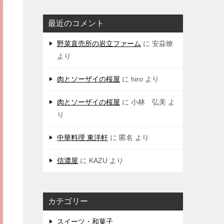
最近のコメント
野菜直売所の岩立ファーム
に
安蒜燎
より
肉とソーザイの桜屋
に
hiro
より
肉とソーザイの桜屋
に
小林 弘美
よ
り
中華料理 東洋軒
に
匿名
より
信濃屋
に
KAZU
より
カテゴリー
スイーツ・和菓子