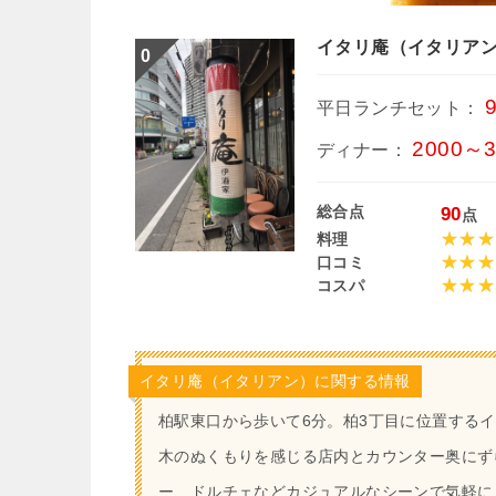
イタリ庵（イタリア
平日ランチセット：
2000～
ディナー：
総合点
90
点
料理
口コミ
コスパ
イタリ庵（イタリアン）に関する情報
柏駅東口から歩いて6分。柏3丁目に位置するイ
木のぬくもりを感じる店内とカウンター奥にず
ー、ドルチェなどカジュアルなシーンで気軽に