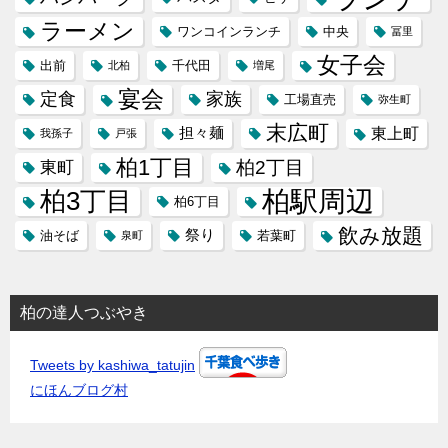
ラーメン
ワンコインランチ
中央
冨里
女子会
出前
千代田
北柏
増尾
宴会
定食
家族
工場直売
弥生町
末広町
担々麺
東上町
我孫子
戸張
柏1丁目
柏2丁目
東町
柏3丁目
柏駅周辺
柏6丁目
飲み放題
祭り
油そば
若葉町
泉町
柏の達人つぶやき
Tweets by kashiwa_tatujin
にほんブログ村