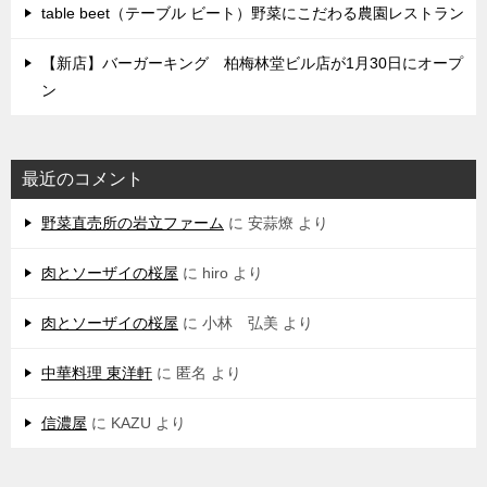
table beet（テーブル ビート）野菜にこだわる農園レストラン
【新店】バーガーキング 柏梅林堂ビル店が1月30日にオープ
ン
最近のコメント
野菜直売所の岩立ファーム
に
安蒜燎
より
肉とソーザイの桜屋
に
hiro
より
肉とソーザイの桜屋
に
小林 弘美
より
中華料理 東洋軒
に
匿名
より
信濃屋
に
KAZU
より