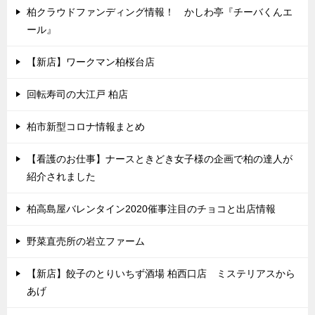
柏クラウドファンディング情報！ かしわ亭『チーバくんエ
ール』
【新店】ワークマン柏桜台店
回転寿司の大江戸 柏店
柏市新型コロナ情報まとめ
【看護のお仕事】ナースときどき女子様の企画で柏の達人が
紹介されました
柏高島屋バレンタイン2020催事注目のチョコと出店情報
野菜直売所の岩立ファーム
【新店】餃子のとりいちず酒場 柏西口店 ミステリアスから
あげ