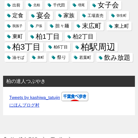
女子会
出前
千代田
北柏
増尾
宴会
定食
家族
工場直売
弥生町
末広町
担々麺
東上町
我孫子
戸張
柏1丁目
柏2丁目
東町
柏3丁目
柏駅周辺
柏6丁目
飲み放題
祭り
油そば
若葉町
泉町
柏の達人つぶやき
Tweets by kashiwa_tatujin
にほんブログ村