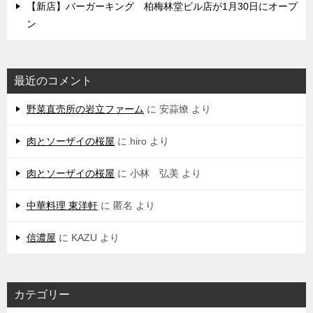
【新店】バーガーキング 柏梅林堂ビル店が1月30日にオープ
ン
最近のコメント
野菜直売所の岩立ファーム
に
安蒜燎
より
肉とソーザイの桜屋
に
hiro
より
肉とソーザイの桜屋
に
小林 弘美
より
中華料理 東洋軒
に
匿名
より
信濃屋
に
KAZU
より
カテゴリー