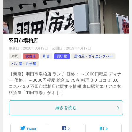
羽田市場柏店
更新日：
2020年3月19日
公開日：
2019年4月17日
寿司
飲食店
和食
買い物
居酒屋・ダイニングバー
パン屋・弁当屋
【新店】羽田市場柏店 ランチ 価格： ～1000円程度 ディナ
ー 価格： ～3000円程度 総合点 75点 料理 3.0 口コミ 3.0
コスパ 3.0 羽田市場柏店に関する情報 東口駅前エリアに本
格魚屋「羽田市場」がオ […]
続きを読む
Tweet
0
0