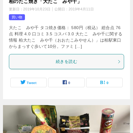
柏のたこ焼き「大たこ みや千」
更新日：
2019年10月23日
公開日：
2019年4月11日
買い物
大たこ みや千 タコ焼き価格： 580円（税込） 総合点 76
点 料理 4.0 口コミ 3.5 コスパ 3.0 大たこ みや千に関する
情報 柏大たこ みや千（おおたこみやせん）」は柏駅東口
からまっすぐ歩いて10分。ファミ […]
続きを読む
Tweet
0
0