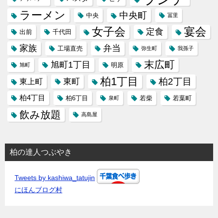
ラーメン
中央町
中央
冨里
女子会
宴会
定食
出前
千代田
家族
弁当
工場直売
弥生町
我孫子
末広町
旭町1丁目
明原
旭町
柏1丁目
柏2丁目
東町
東上町
柏4丁目
柏6丁目
若柴
若葉町
泉町
飲み放題
高島屋
柏の達人つぶやき
Tweets by kashiwa_tatujin
にほんブログ村