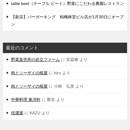
table beet（テーブル ビート）野菜にこだわる農園レストラン
【新店】バーガーキング 柏梅林堂ビル店が1月30日にオープ
ン
最近のコメント
野菜直売所の岩立ファーム
に
安蒜燎
より
肉とソーザイの桜屋
に
hiro
より
肉とソーザイの桜屋
に
小林 弘美
より
中華料理 東洋軒
に
匿名
より
信濃屋
に
KAZU
より