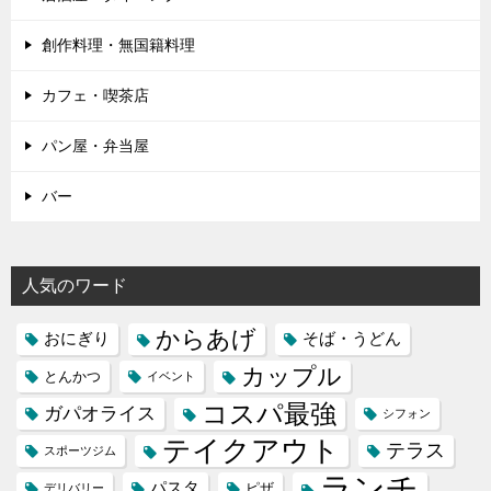
創作料理・無国籍料理
カフェ・喫茶店
パン屋・弁当屋
バー
人気のワード
からあげ
おにぎり
そば・うどん
カップル
とんかつ
イベント
コスパ最強
ガパオライス
シフォン
テイクアウト
テラス
スポーツジム
ランチ
パスタ
ピザ
デリバリー