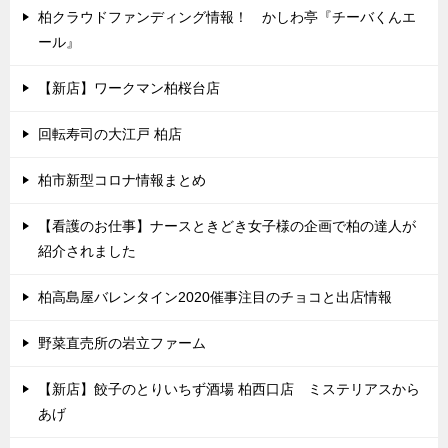
柏クラウドファンディング情報！ かしわ亭『チーバくんエ
ール』
【新店】ワークマン柏桜台店
回転寿司の大江戸 柏店
柏市新型コロナ情報まとめ
【看護のお仕事】ナースときどき女子様の企画で柏の達人が
紹介されました
柏高島屋バレンタイン2020催事注目のチョコと出店情報
野菜直売所の岩立ファーム
【新店】餃子のとりいちず酒場 柏西口店 ミステリアスから
あげ